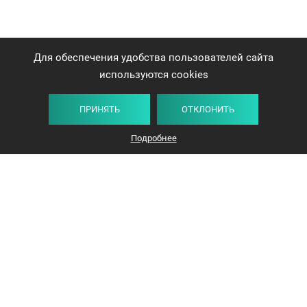
Для обеспечения удобства пользователей сайта
используются cookies
ПРИНЯТЬ
ОТКЛОНИТЬ
Подробнее
Минск, проспект Победителей, 17, офис 1212
© 2016-2026 «Авангард Недвижимость»
УНП: 192638407, Лицензия: 02240/308, МЮ РБ