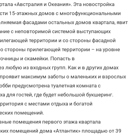
артала «Австралия и Океания». Эта новостройка
шести 15-этажных домов с многофункциональными
олняемая фасадами остальных домов квартала, явит
ание с неповторимой системой выступающих
прилегающей территории и со стороны фасадной
 со стороны прилегающей территории – на уровне
очницы и скамейки. Попасть в
любую из входных групп. Как и в других домах
проявит максимум заботы о маленьких и взрослых
лобби предусмотрена туалетная комната с
а для гостей, где будет небольшой букшеринг.
рритория с местами отдыха и богатой
ческих помещений.
вные помещения первого этажа квартала
ких помещений дома «Атлантик» площадью от 39