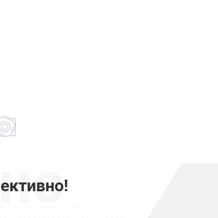
но
ективно!