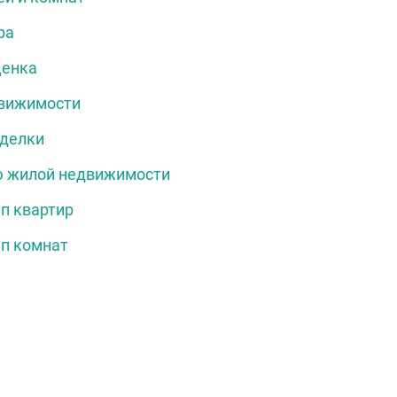
ра
ценка
вижимости
делки
 жилой недвижимости
п квартир
п комнат