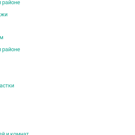
 районе
джи
ом
 районе
астки
ей и комнат