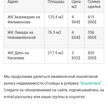
Адрес
Площадь
Цена
Сумма
м2
сделки
ЖК Аквамарин на
125.4 м2
4
615
Филимонова
904$
000$
ЖК Левада на
76.5 м2
4
356
Нововиленской
654$
000$
ЖК Депо на
217.9 м2
3
835
Киселева
832$
000$
Мы продолжим делиться ежемесячной аналитикой
рынка недвижимости столицы в рубрике
“Аналитика”
.
Следите за обновлениями на сайте, подписывайтесь на
e-mail-рассылку или наши группы в соцсетях.