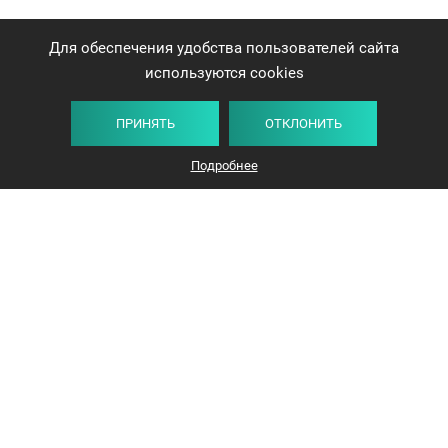
Для обеспечения удобства пользователей сайта
используются cookies
ПРИНЯТЬ
ОТКЛОНИТЬ
Подробнее
+375 44 732-5000
ЗАКАЗАТЬ ЗВОНОК
info@avangard-n.by
Минск
,
Проспект Победителей, 17, офис 1212