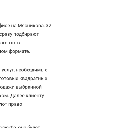
фисе на Мясникова, 32
сразу подбирают
агентств
ном формате.
р услуг, необходимых
 готовые квадратные
продажи выбранной
ком. Далее клиенту
уют право
лужба, она будет