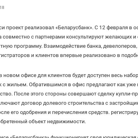
18
и проект реализовал «Беларусбанк». С 12 февраля в о
а совместно с партнерами консультируют желающих и 
ную программу. Взаимодействие банка, девелоперов, 
гистраторов и клиентов впервые реализовано в подоб
 в новом офисе для клиентов будет доступен весь набо
к с жильем. Обратившимся в офис предлагают как уже
льство. После этого стороны совершают сделку купли-
лючают договор долевого строительства с застройщи
осле его одобрения и перечисления средств. регистрир
обретенный объект недвижимости.
исе «Беларусбанка» функционирует своя юридическая с