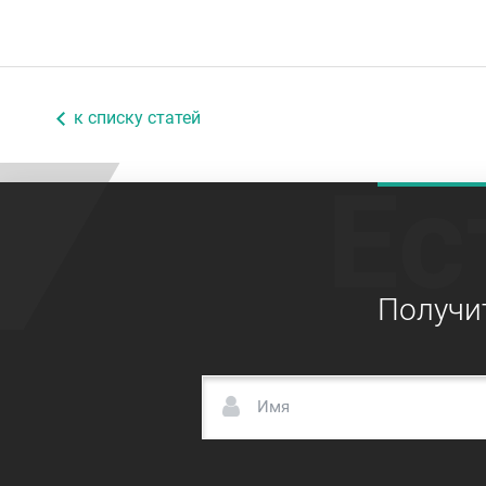
к списку статей
Ес
Получи