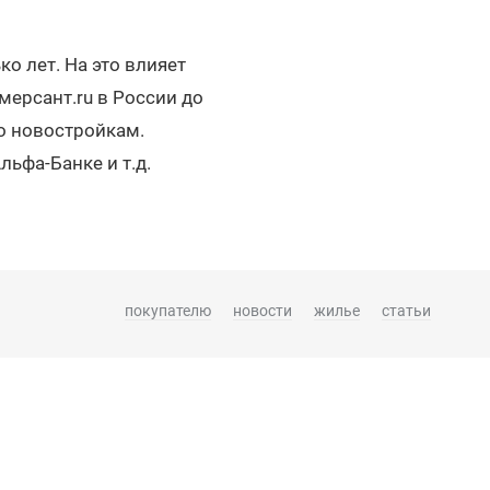
о лет. На это влияет
мерсант.ru в России до
о новостройкам.
ьфа-Банке и т.д.
покупателю
новости
жилье
статьи