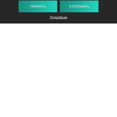
ПРИНЯТЬ
ОТКЛОНИТЬ
Подробнее
+375 44 732-5000
ЗАКАЗАТЬ ЗВОНОК
info@avangard-n.by
Минск
,
Проспект Победителей, 17, офис 1212
© 2016-2026 «Авангард Недвижимость»
УНП: 192638407, Лицензия: 02240/308, МЮ РБ
Политика конфиденциальности