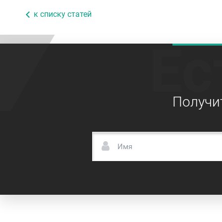
к списку статей
Ес
Получи