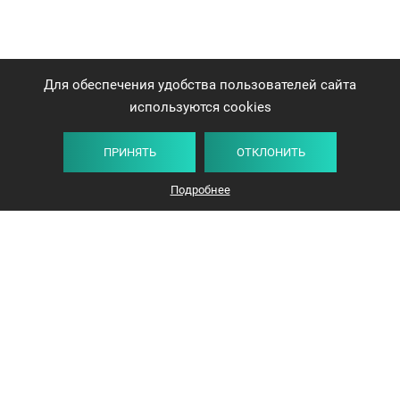
Для обеспечения удобства пользователей сайта
используются cookies
ПРИНЯТЬ
ОТКЛОНИТЬ
Подробнее
+375 44 732-5000
ЗАКАЗАТЬ ЗВОНОК
info@avangard-n.by
Минск
,
Проспект Победителей, 17, офис 1212