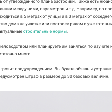
ть от утвержденного плана застройки. Также есть нюан
танции между ними, параметров и т.д. Например, по 
одиться в 5 метрах от улицы и в 3 метрах от соседнег
тво дома на участке или построек рядом с уже готовы
актуальные
строительные нормы
.
человодством или планируете им заняться, то изучите 
статочно много.
грозит предупреждением. Вы будете обязаны устранить
предусмотрен штраф в размере до 30 базовых величин.