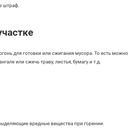
е штраф.
участке
гонь для готовки или сжигания мусора. То есть можн
гале или сжечь траву, листья, бумагу и т.д.
выделяющие вредные вещества при горении.