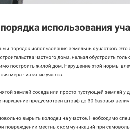
порядка использования уч
ый порядок использования земельных участков. Это зн
троительства частного дома, нельзя обустроить только
одимо построить жилой дом. Нарушение этой нормы вле
няя мера - изъятие участка.
нятой землей соседа или просто пустующей землей у д
ое нарушение предусмотрен штраф до 30 базовых велич
амовольно вырыть колодец на участке. Необходимо спе
При повреждении местных коммуникаций при самоволь