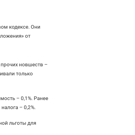
ом кодексе. Они
бложения» от
 прочих новшеств –
чивали только
мость – 0,1%. Ранее
налога – 0,2%.
ной льготы для