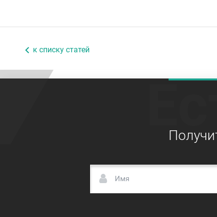
к списку статей
Ес
Получи