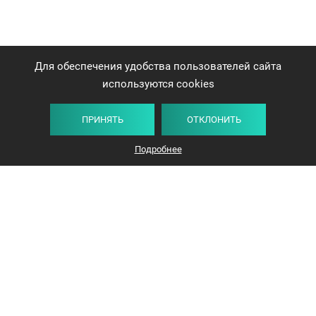
Для обеспечения удобства пользователей сайта
используются cookies
ПРИНЯТЬ
ОТКЛОНИТЬ
Подробнее
+375 44 732-5000
ЗАКАЗАТЬ ЗВОНОК
info@avangard-n.by
Минск
,
Проспект Победителей, 17, офис 1212