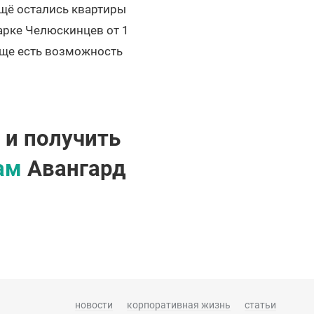
щё остались квартиры
Парке Челюскинцев от 1
 еще есть возможность
 и получить
ам
Авангард
новости
корпоративная жизнь
статьи