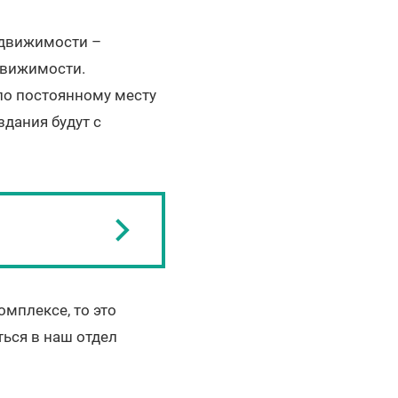
едвижимости –
движимости.
по постоянному месту
здания будут с
мплексе, то это
ься в наш отдел