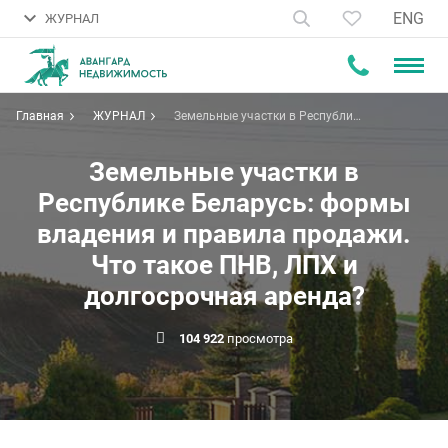
ENG
ЖУРНАЛ
Главная
ЖУРНАЛ
Земельные участки в Республике
Беларусь: формы владения и
правила продажи. Что такое
ПНВ, ЛПХ и долгосрочная
Земельные участки в
аренда?
Республике Беларусь: формы
владения и правила продажи.
Что такое ПНВ, ЛПХ и
долгосрочная аренда?
104 922
просмотра