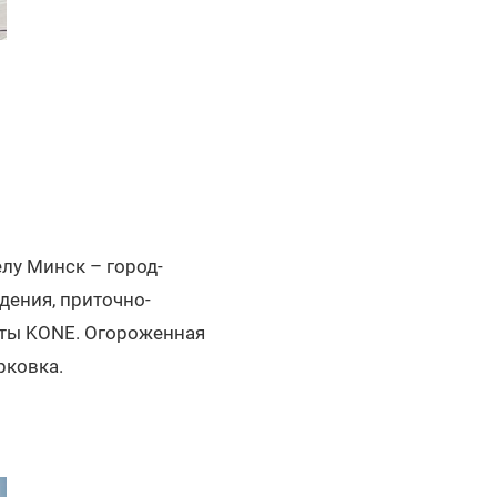
лу Минск – город-
дения, приточно-
фты KONE. Огороженная
рковка.