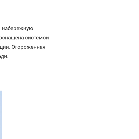
а набережную
 оснащена системой
яции. Огороженная
еди.