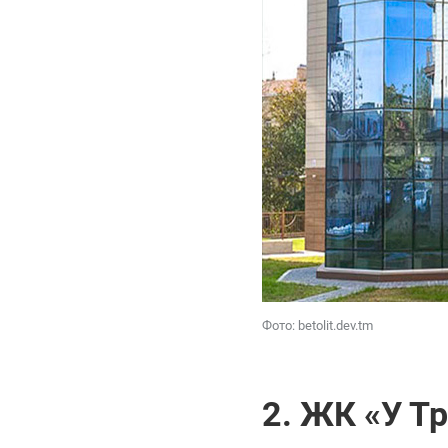
Фото: betolit.dev.tm
2. ЖК «У Т