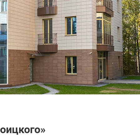
роицкого»