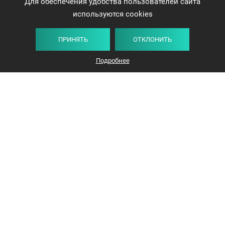
Для обеспечения удобства пользователей сайта
используются cookies
ПРИНЯТЬ
ОТКЛОНИТЬ
Подробнее
Минск, проспект Победителей, 17, офис 1212
© 2016-2026 «Авангард Недвижимость»
УНП: 192638407, Лицензия: 02240/308, МЮ РБ
Политика конфиденциальности
Политика Cookies