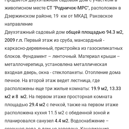
живописном месте
СТ "Родничок-МРС",
расположен в
Дзержинском районе, 19 км от МКАД Раковское
направление
Двухэтажный садовый дом
общей площадью 94.3 м2,
2009 г.п.
Первый этаж из сруба, мансардный -
каркасно-деревянный, пристройка из газосиликатных
блоков. Фундамент – ленточный. Материал крыши –
металлочерепица, установлена металлическая
входная дверь, окна - стеклопакеты. Отопление дома
печное. На второй этаж ведет лестница, где
расположены еще три жилые комнаты:
19.9 м2, 13.33
м2 и 8 м2.
На первом этаже просторная комната
площадью
29.4 м2
с печкой, также на первом этаже
расположена кухня 11.5 м2 с обеденной зоной и
планировался санузел
4.4 м2.
Водоснабжение –
сезонная вода, в дом не заведена. Канализация