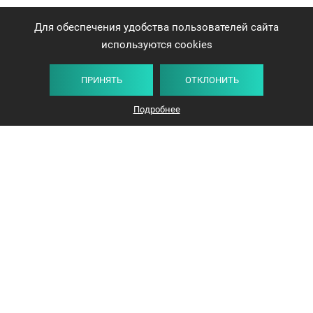
Для обеспечения удобства пользователей сайта
используются cookies
ПРИНЯТЬ
ОТКЛОНИТЬ
Подробнее
+375 44 732-5000
ЗАКАЗАТЬ ЗВОНОК
info@avangard-n.by
Минск, проспект Победителей, 17, офис 1212
© 2016-2026 «Авангард Недвижимость»