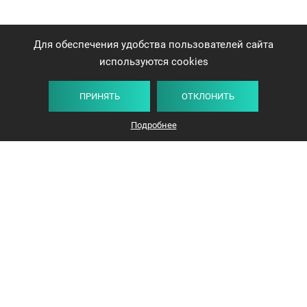
Для обеспечения удобства пользователей сайта
используются cookies
ПРИНЯТЬ
ОТКЛОНИТЬ
Подробнее
+375 44 732-5000
ЗАКАЗАТЬ ЗВОНОК
info@avangard-n.by
Минск
,
Проспект Победителей, 17, офис 1212