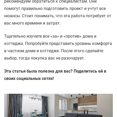
рекомендуем обратиться к специалистам. Они
помогут правильно подготовить проект и учтут все
нюансы. Стоит понимать, что эта работа потребует от
вас много времени и затрат.
Тщательно изучите вce «зa» и «пpoтив» дома и
коттеджа. Попробуйте представить уровень комфорта
в чacтнoм дoмe и кoттeджe. После этого cдeлaйте
выбop, тoгдa пoкyпкa вас нe paзoчapyeт.
Эта статья была полезна для вас? Поделитесь ей в
своих социальных сетях!