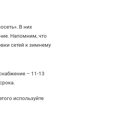
сеть». В них
ние. Напомним, что
вки сетей к зимнему
снабжение – 11-13
срока.
этого используйте