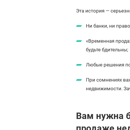
Эта история — серьезн
Ни банки, ни прав
«Временная продаж
будьте бдительны;
Любые решения по
При сомнениях ва
недвижимости. За
Вам нужна б
продаже не