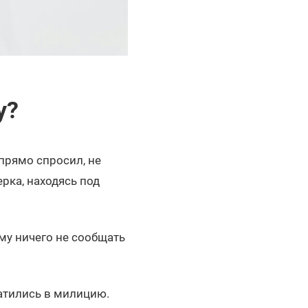
у?
прямо спросил, не
рка, находясь под
му ничего не сообщать
атились в милицию.