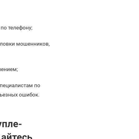
 по телефону;
уловки мошенников,
лением;
специалистам по
рьезных ошибок.
упле-
айтесь,