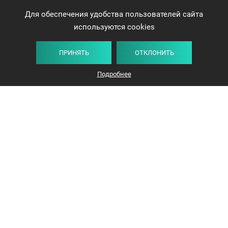
Для обеспечения удобства пользователей сайта
используются cookies
ПРИНЯТЬ
ОТКЛОНИТЬ
Подробнее
+375 44 732-5000
ЗАКАЗАТЬ ЗВОНОК
info@avangard-n.by
Минск
,
Проспект Победителей, 17, офис 1212
© 2016-2026 «Авангард Недвижимость»