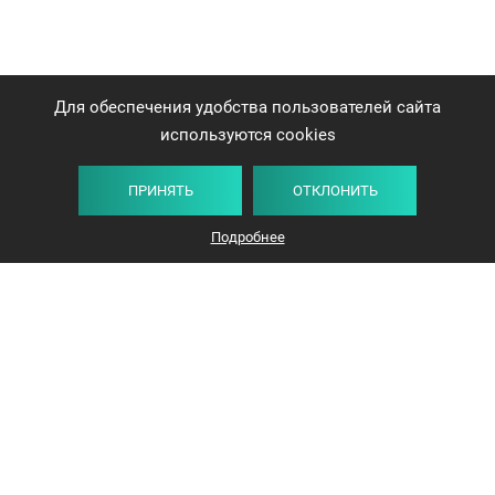
Для обеспечения удобства пользователей сайта
используются cookies
ПРИНЯТЬ
ОТКЛОНИТЬ
Подробнее
+375 44 732-5000
ЗАКАЗАТЬ ЗВОНОК
info@avangard-n.by
Минск
,
Проспект Победителей, 17, офис 1212