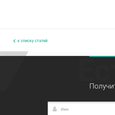
к списку статей
Ес
Получи