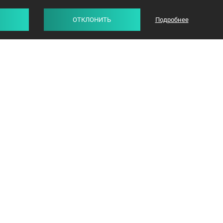
ОТКЛОНИТЬ
Подробнее
СТАТЬИ
ОТЗЫВЫ
info@avangard-n.by
Минск
,
Проспект Победителей, 17, офис 1212