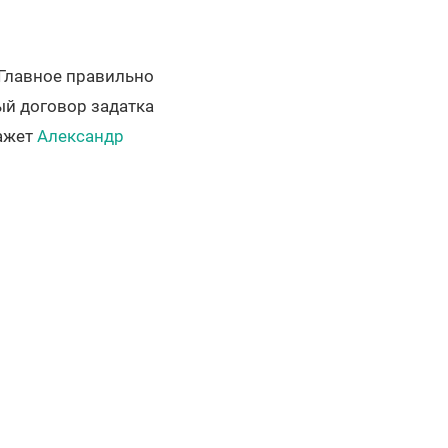
 Главное правильно
ый договор задатка
кажет
Александр