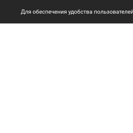
Для обеспечения удобства пользователей
ГЛАВНАЯ
АГЕНТСТВО
О нас
Сотрудники
Вопросы и ответы
Карьера
Контакты
КАРТА САЙТА
© 2016-2026 «Авангард Недвижимость»
УНП: 192638407, Лицензия: 02240/308, МЮ РБ
Политика конфиденциальности