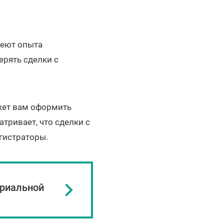
меют опыта
ерять сделки с
жет вам оформить
тривает, что сделки с
гистраторы.
ариальной