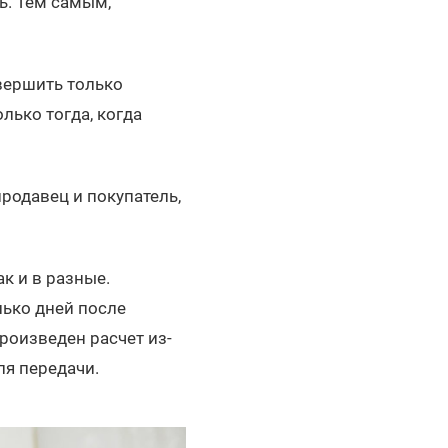
ь. Тем самым,
вершить только
лько тогда, когда
родавец и покупатель,
к и в разные.
лько дней после
произведен расчет из-
ля передачи.