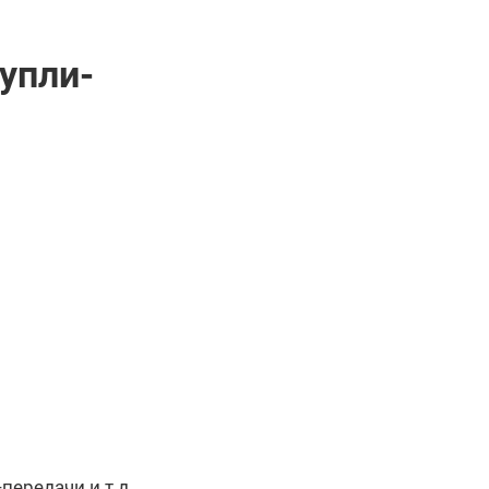
упли-
передачи и т.д.