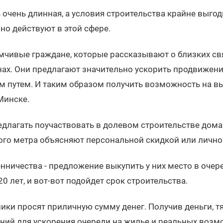
дь очень длинная, а условия строительства крайне выго
но действуют в этой сфере.
чивые граждане, которые рассказывают о близких св
нах. Они предлагают значительно ускорить продвижени
ым путем. И таким образом получить возможность на в
Минске.
лагать поучаствовать в долевом строительстве дома 
ого метра объясняют персональной скидкой или личн
ничества - предложение выкупить у них место в очере
20 лет, и вот-вот подойдет срок строительства.
ики просят приличную сумму денег. Получив деньги, тя
аний для ускорения очереди на жилье и реальных возм