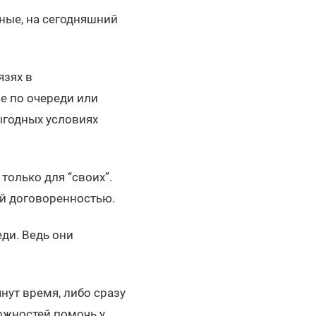
дные, на сегодняшний
язях в
е по очереди или
ыгодных условиях
только для “своих”.
ой договоренностью.
ди. Ведь они
нут время, либо сразу
ожностей помочь у