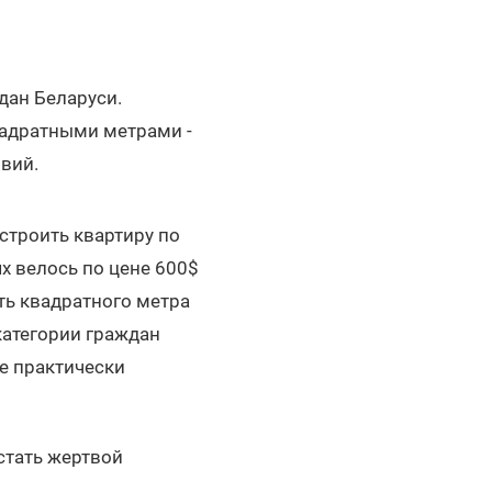
дан Беларуси.
вадратными метрами -
овий.
строить квартиру по
х велось по цене 600$
ть квадратного метра
категории граждан
е практически
стать жертвой