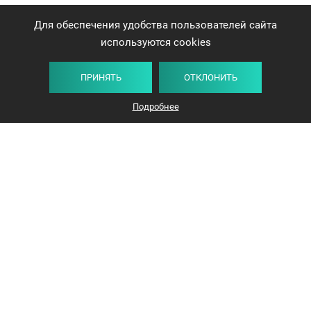
Для обеспечения удобства пользователей сайта
используются cookies
ПРИНЯТЬ
ОТКЛОНИТЬ
Подробнее
+375 44 732-5000
ЗАКАЗАТЬ ЗВОНОК
info@avangard-n.by
Минск
,
Проспект Победителей, 17, офис 1212