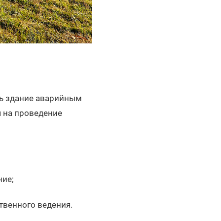
ть здание аварийным
 на проведение
ние;
твенного ведения.