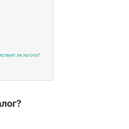
йствует ли льгота?
алог?