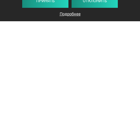
ПРИНЯТЬ
ОТКЛОНИТЬ
Подробнее
+375 44 732-5000
ЗАКАЗАТЬ ЗВОНОК
info@avangard-n.by
Минск
,
Проспект Победителей, 17, офис 1212
© 2016-2026 «Авангард Недвижимость»
УНП: 192638407, Лицензия: 02240/308, МЮ РБ
Политика конфиденциальности