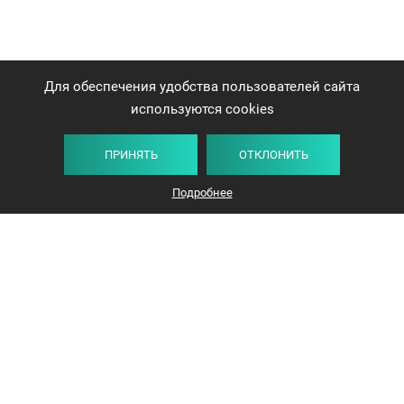
Для обеспечения удобства пользователей сайта
используются cookies
ПРИНЯТЬ
ОТКЛОНИТЬ
Подробнее
+375 44 732-5000
ЗАКАЗАТЬ ЗВОНОК
info@avangard-n.by
Минск
,
Проспект Победителей, 17, офис 1212