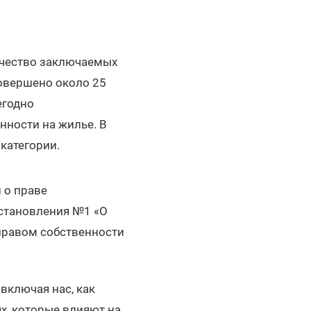
ичество заключаемых
совершено около 25
егодно
нности на жилье. В
 категории.
 о праве
остановления №1 «О
правом собственности
включая нас, как
х, которые влияют на