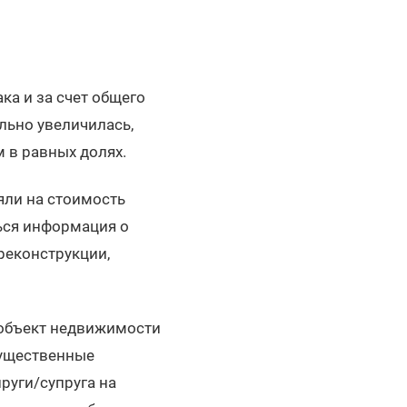
а и за счет общего
льно увеличилась,
 в равных долях.
яли на стоимость
ься информация о
реконструкции,
 объект недвижимости
существенные
руги/супруга на