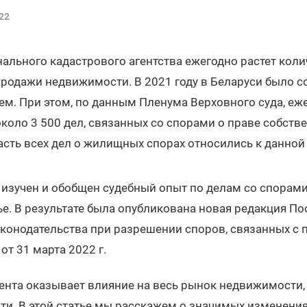
22
ального кадастрового агентства ежегодно растет кол
продажи недвижимости. В 2021 году в Беларуси было 
ем. При этом, по данным Пленума Верховного суда, еж
коло 3 500 дел, связанных со спорами о праве собстве
часть всех дел о жилищных спорах относились к данной
изучен и обобщен судебный опыт по делам со спорами
ье. В результате была опубликована новая редакция П
конодательства при разрешении споров, связанных с 
т 31 марта 2022 г.
ента оказывает влияние на весь рынок недвижимости, 
ти. В этой статье мы расскажем о значимых изменения