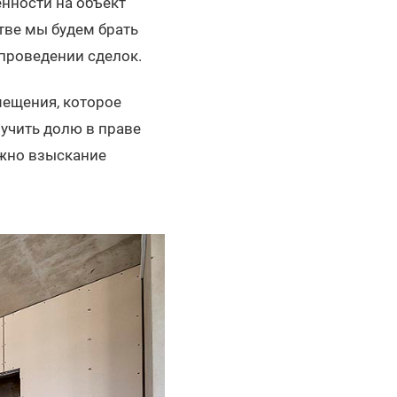
енности на объект
тве мы будем брать
 проведении сделок.
мещения, которое
лучить долю в праве
ожно взыскание