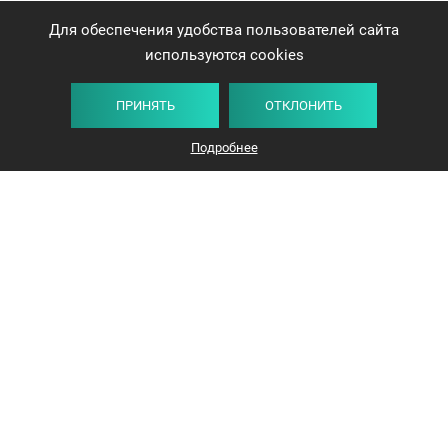
Для обеспечения удобства пользователей сайта
используются cookies
ПРИНЯТЬ
ОТКЛОНИТЬ
Подробнее
+375 44 732-5000
ЗАКАЗАТЬ ЗВОНОК
info@avangard-n.by
Минск
,
Проспект Победителей, 17, офис 1212
© 2016-2026 «Авангард Недвижимость»