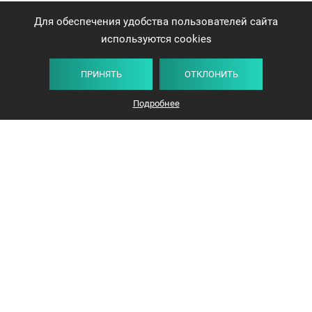
Для обеспечения удобства пользователей сайта
используются cookies
ПРИНЯТЬ
ОТКЛОНИТЬ
Подробнее
+375 44 732-5000
ЗАКАЗАТЬ ЗВОНОК
info@avangard-n.by
Минск
,
Проспект Победителей, 17, офис 1212