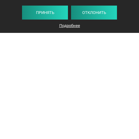
ПРИНЯТЬ
ОТКЛОНИТЬ
Подробнее
+375 44 732-5000
ЗАКАЗАТЬ ЗВОНОК
info@avangard-n.by
Минск
,
Проспект Победителей, 17, офис 1212
© 2016-2026 «Авангард Недвижимость»
УНП: 192638407, Лицензия: 02240/308, МЮ РБ