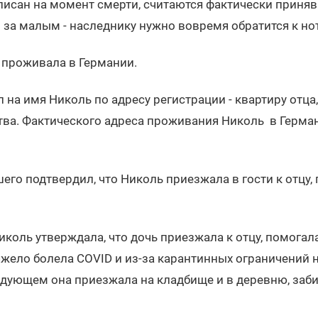
писан на момент смерти, считаются фактически приня
о за малым - наследнику нужно вовремя обратится к но
 проживала в Германии.
 на имя Николь по адресу регистрации - квартиру отца
тва. Фактического адреса проживания Николь в Герма
его подтвердил, что Николь приезжала в гости к отцу,
иколь утверждала, что дочь приезжала к отцу, помогал
яжело болела COVID и из-за карантинных ограничений н
едующем она приезжала на кладбище и в деревню, заб