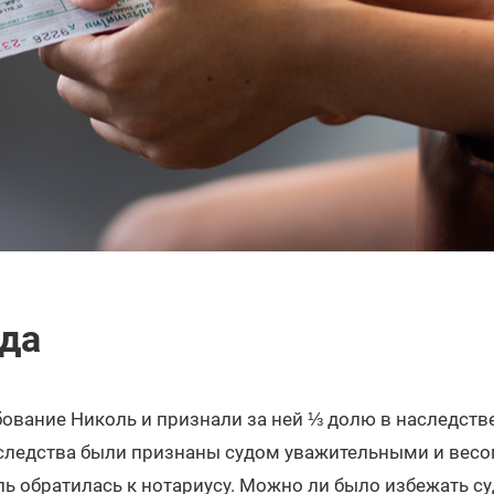
да
бование Николь и признали за ней ⅓ долю в наследств
аследства были признаны судом уважительными и весо
ь обратилась к нотариусу. Можно ли было избежать су