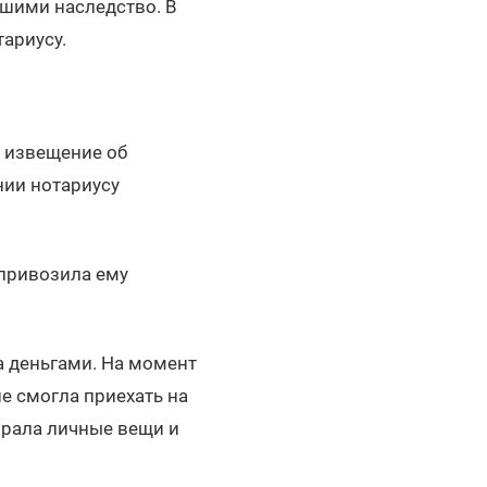
вшими наследство. В
тариусу.
, извещение об
нии нотариусу
 привозила ему
а деньгами. На момент
е смогла приехать на
ирала личные вещи и