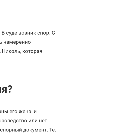
В суде возник спор. С
ль намеренно
, Николь, которая
ия?
аны его жена и
наследство или нет.
спорный документ. Те,