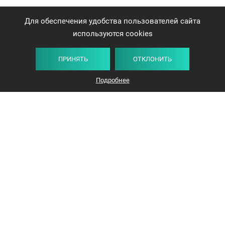
Для обеспечения удобства пользователей сайта
используются cookies
ПРИНЯТЬ
ОТКЛОНИТЬ
Подробнее
+375 44 732-5000
ЗАКАЗАТЬ ЗВОНОК
info@avangard-n.by
Минск
,
Проспект Победителей, 17, офис 1212