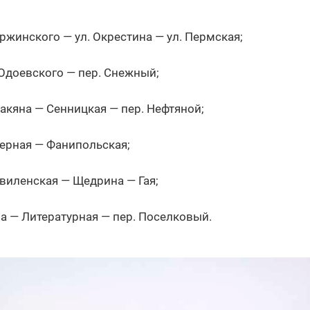
ержинского — ул. Окрестина — ул. Пермская;
 Одоевского — пер. Снежный;
кяна — Сенницкая — пер. Нефтяной;
ерная — Фанипольская;
виленская — Щедрина — Гая;
а — Литературная — пер. Поселковый.