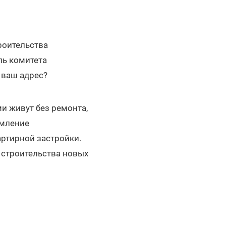
роительства
ль комитета
 ваш адрес?
и живут без ремонта,
рмление
ртирной застройки.
о строительства новых