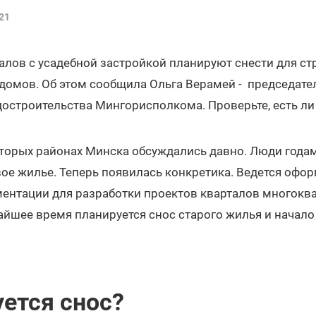
21
алов с усадебной застройкой планируют снести для ст
домов. Об этом сообщила Ольга Верамей - председате
достроительства Мингорисполкома. Проверьте, есть ли
оторых районах Минска обсуждались давно. Люди годам
вое жилье. Теперь появилась конкретика. Ведется офо
ентации для разработки проектов кварталов многоква
жайшее время планируется снос старого жилья и начал
уется снос?