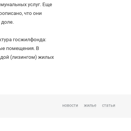
мунальных услуг. Еще
рописано, что они
 доле.
ктура госжилфонда:
ые помещения. В
ндой (лизингом) жилых
новости
жилье
статьи