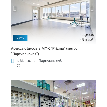
с НДС 20%
ОФИС
45 р./м²
Аренда офисов в МФК “Prizma” (метро
“Партизанская”)
г. Минск, пр-т Партизанский,
79