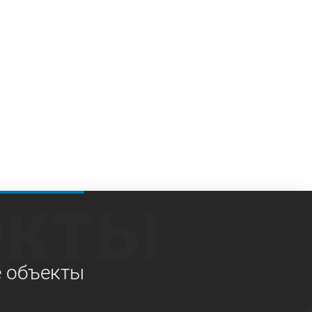
екты
е объекты