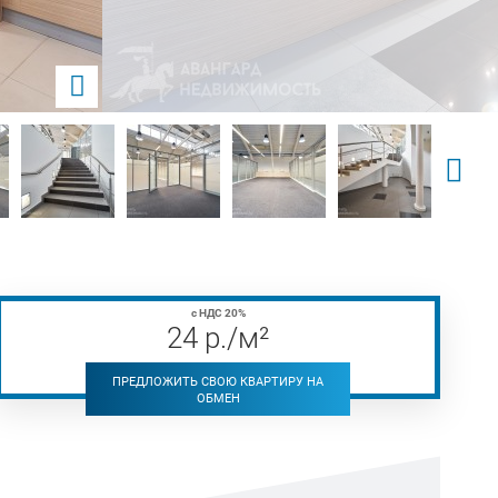
с НДС 20%
24
р
./м²
ПРЕДЛОЖИТЬ СВОЮ КВАРТИРУ НА
ОБМЕН