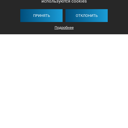
используются cookies
ПРИНЯТЬ
ОТКЛОНИТЬ
Подробнее
+375 44 732-5000
ЗАКАЗАТЬ ЗВОНОК
info@avangard-n.by
Минск, проспект Победителей, 17, офис 1212
© 2016-2026 «Авангард Недвижимость»
УНП: 192638407, Лицензия: 02240/308, МЮ РБ