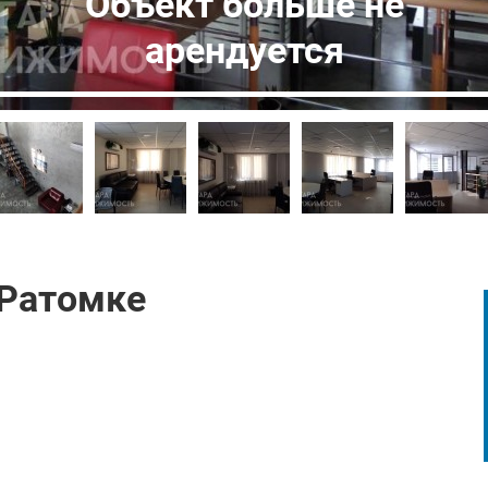
Объект больше не
арендуется
 Ратомке