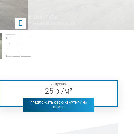
с НДС 20%
25
р
./м²
ПРЕДЛОЖИТЬ СВОЮ КВАРТИРУ НА
ОБМЕН