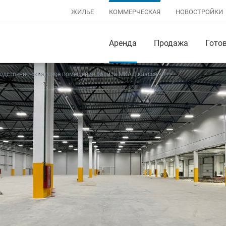
ЖИЛЬЕ
КОММЕРЧЕСКАЯ
НОВОСТРОЙКИ
Аренда
Продажа
Гото
одственно-складское помещение вблизи МКАД класса «B+»