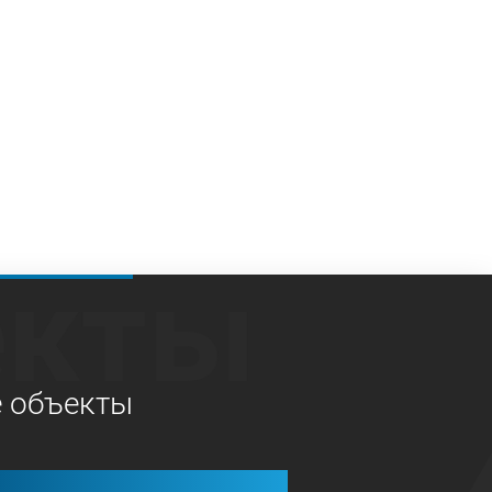
екты
е объекты