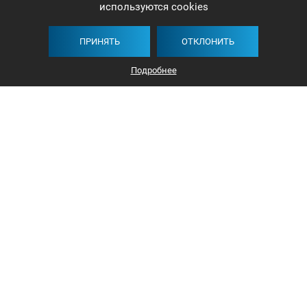
используются cookies
ПРИНЯТЬ
ОТКЛОНИТЬ
Подробнее
+375 44 732-5000
ЗАКАЗАТЬ ЗВОНОК
info@avangard-n.by
Минск, проспект Победителей, 17, офис 1212
© 2016-2026 «Авангард Недвижимость»
УНП: 192638407, Лицензия: 02240/308, МЮ РБ