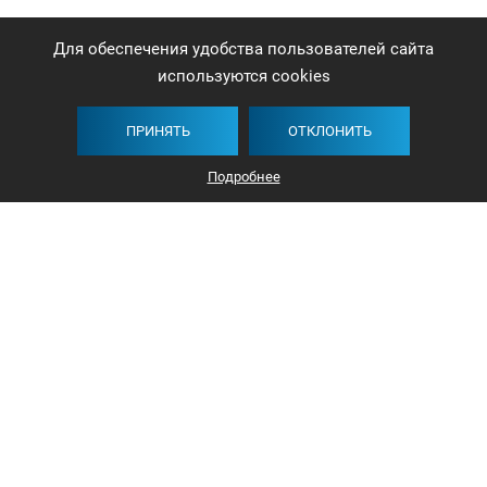
Для обеспечения удобства пользователей сайта
используются cookies
ПРИНЯТЬ
ОТКЛОНИТЬ
Подробнее
+375 44 732-5000
ЗАКАЗАТЬ ЗВОНОК
info@avangard-n.by
Минск, проспект Победителей, 17, офис 1212
© 2016-2026 «Авангард Недвижимость»