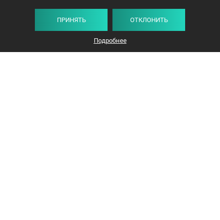
ПРИНЯТЬ
ОТКЛОНИТЬ
Подробнее
+375 44 732-5000
ЗАКАЗАТЬ ЗВОНОК
info@avangard-n.by
Минск
,
Проспект Победителей, 17, офис 1212
© 2016-2026 «Авангард Недвижимость»
УНП: 192638407, Лицензия: 02240/308, МЮ РБ