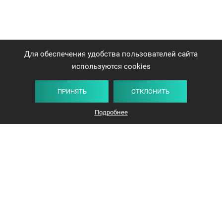
Для обеспечения удобства пользователей сайта
используются cookies
ПРИНЯТЬ
ОТКЛОНИТЬ
Подробнее
+375 44 732-5000
ЗАКАЗАТЬ ЗВОНОК
info@avangard-n.by
Минск
,
Проспект Победителей, 17, офис 1212