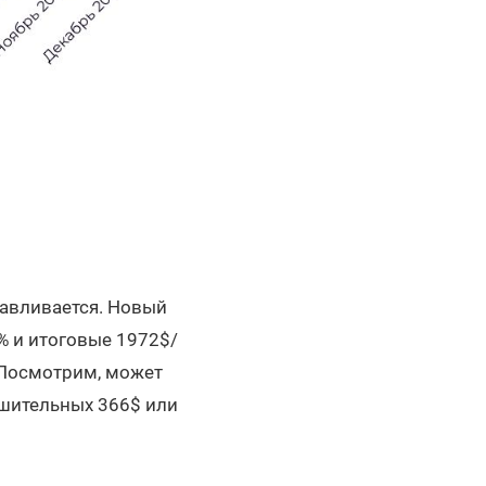
навливается. Новый
% и итоговые 1972$/
. Посмотрим, может
ушительных 366$ или