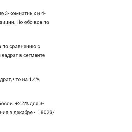
е 3-комнатных и 4-
иции. Но обо все по
а по сравнению с
 квадрат в сегменте
рат, что на 1.4%
осли. +2.4% для 3-
ия в декабре - 1 802$/