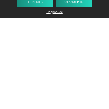
ПРИНЯТЬ
ОТКЛОНИТЬ
Подробнее
+375 44 732-5000
ЗАКАЗАТЬ ЗВОНОК
info@avangard-n.by
Минск
,
Проспект Победителей, 17, офис 1212
© 2016-2026 «Авангард Недвижимость»
УНП: 192638407, Лицензия: 02240/308, МЮ РБ
Политика конфиденциальности